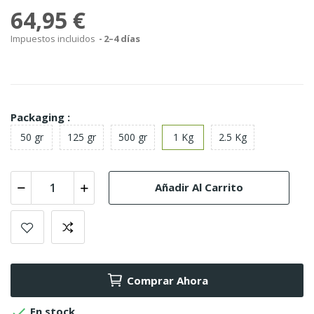
64,95 €
Impuestos incluidos
2–4 días
Packaging :
50 gr
125 gr
500 gr
1 Kg
2.5 Kg
Añadir Al Carrito
Comprar Ahora

En stock